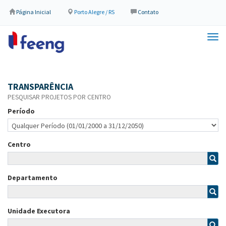
Página Inicial
Porto Alegre / RS
Contato
Tog
navi
TRANSPARÊNCIA
PESQUISAR PROJETOS POR CENTRO
Período
Centro
Departamento
Unidade Executora