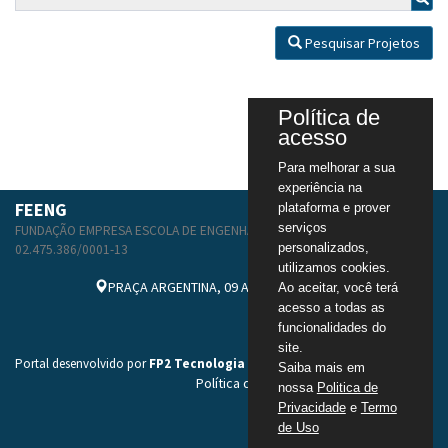
Pesquisar Projetos
Política de
acesso
Para melhorar a sua
experiência na
FEENG
plataforma e prover
serviços
FUNDAÇÃO EMPRESA ESCOLA DE ENGENHARIA DA UFRGS
personalizados,
02.475.386/0001-13
utilizamos cookies.
PRAÇA ARGENTINA, 09 ANDAR 1 - SALA 203
Ao aceitar, você terá
acesso a todas as
secretaria@feeng.com.br
funcionalidades do
https://www.feeng.com.br/
site.
Portal desenvolvido por
FP2 Tecnologia
Saiba mais em
Política de Privacidade
-
Termos de Uso
nossa
Politica de
Privacidade
e
Termo
de Uso