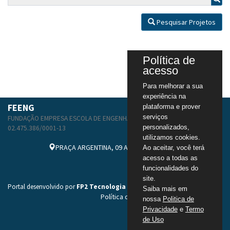
Pesquisar Projetos
Política de
acesso
Para melhorar a sua
experiência na
FEENG
plataforma e prover
serviços
FUNDAÇÃO EMPRESA ESCOLA DE ENGENHARIA DA UFRGS
personalizados,
02.475.386/0001-13
utilizamos cookies.
PRAÇA ARGENTINA, 09 ANDAR 1 - SALA 203
Ao aceitar, você terá
acesso a todas as
secretaria@feeng.com.br
funcionalidades do
https://www.feeng.com.br/
site.
Portal desenvolvido por
FP2 Tecnologia
Saiba mais em
Política de Privacidade
-
Termos de Uso
nossa
Politica de
Privacidade
e
Termo
de Uso