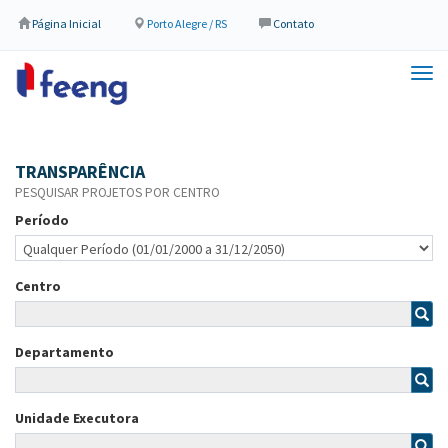
Página Inicial
Porto Alegre / RS
Contato
Tog
navi
TRANSPARÊNCIA
PESQUISAR PROJETOS POR CENTRO
Período
Centro
Departamento
Unidade Executora