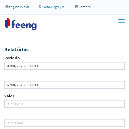
Página Inicial
Porto Alegre / RS
Contato
Tog
navi
Relatórios
Período
Valor