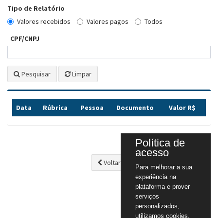
Tipo de Relatório
Valores recebidos
Valores pagos
Todos
CPF/CNPJ
Pesquisar
Limpar
Data
Rúbrica
Pessoa
Documento
Valor R$
Política de
acesso
Voltar
Para melhorar a sua
experiência na
plataforma e prover
serviços
personalizados,
utilizamos cookies.